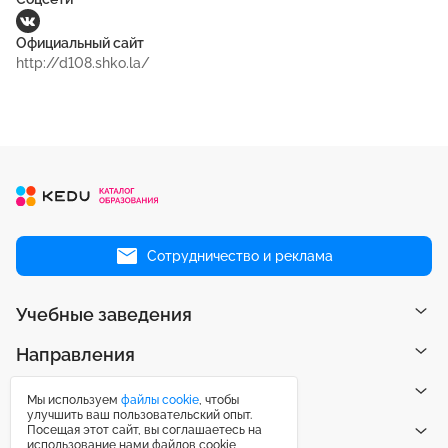
Официальный сайт
http://d108.shko.la/
Сотрудничество и реклама
Учебные заведения
Направления
Рейтинги
Мы используем
файлы cookie
, чтобы
улучшить ваш пользовательский опыт.
Посещая этот сайт, вы соглашаетесь на
Публикации
использование нами файлов cookie