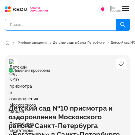
Вся
Россия
Учебные заведения
Детские сады в Санкт-Петербурге
Детский сад №1
Лицензия проверена
Детский сад №10 присмотра и
оздоровления Московского
района Санкт-Петербурга
«Богатырь» в Санкт-Петербурге