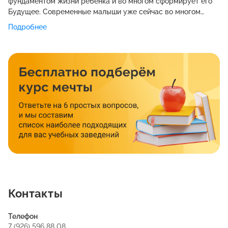
фундаментом жизни ребенка и во многом сформирует его
Будущее. Современные малыши уже сейчас во многом
превосходят нас самих по уровню своего развития. Мы
Подробнее
хотим дать им такой старт, чтобы они уже с пеленок
впитали в себя те знания, на постижение которых у нас,
родителей, уходили годы, а иногда и десятилетия.
Контакты
Телефон
7 (926) 596 88 08