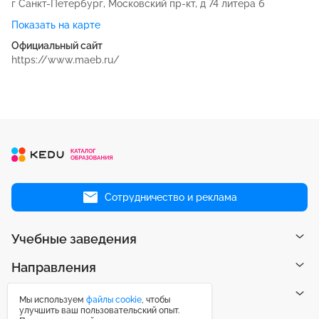
г Санкт-Петербург, Московский пр-кт, д 74 литера б
Показать на карте
Официальный сайт
https://www.maeb.ru/
Сотрудничество и реклама
Учебные заведения
Направления
Рейтинги
Мы используем
файлы cookie
, чтобы
улучшить ваш пользовательский опыт.