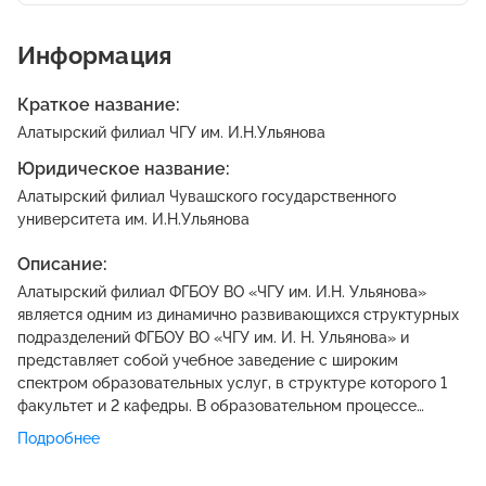
Информация
Краткое название:
Алатырский филиал ЧГУ им. И.Н.Ульянова
Юридическое название:
Алатырский филиал Чувашского государственного
университета им. И.Н.Ульянова
Описание:
Алатырский филиал ФГБОУ ВО «ЧГУ им. И.Н. Ульянова»
является одним из динамично развивающихся структурных
подразделений ФГБОУ ВО «ЧГУ им. И. Н. Ульянова» и
представляет собой учебное заведение с широким
спектром образовательных услуг, в структуре которого 1
факультет и 2 кафедры. В образовательном процессе
участвует 3 доктора наук, профессора и свыше 25
Подробнее
кандидатов наук, доцентов. Алатырский филиал ФГБОУ ВО
«ЧГУ им. И.Н. Ульянова» обеспечен хорошей материально-