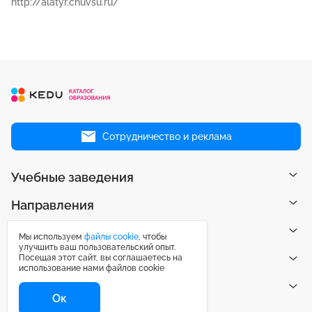
http://alatyr.chuvsu.ru/
Сотрудничество и реклама
Учебные заведения
Направления
Рейтинги
Мы используем
файлы cookie
, чтобы
улучшить ваш пользовательский опыт.
Посещая этот сайт, вы соглашаетесь на
Публикации
использование нами файлов cookie
Центр поддержки
Ок