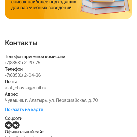
образом, Алатырский филиал ФГБОУ ВО «ЧГУ им. И.Н.
Ульянова» имеет положительную динамику по всем
направлениям своей работы и перспективу деятельности в
Чувашской Республике как востребованный центр
образования, науки и культуры.
Контакты
Телефон приёмной комиссии
+7(83531) 2-20-75
Телефон
+7(83531) 2-04-36
Почта
alat_chuvsu@mail.ru
Адрес
Чувашия, г. Алатырь, ул. Первомайская, д. 70
Показать на карте
Соцсети
Официальный сайт