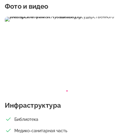
технической, учебно-методической и культурно-
Фото и видео
оздоровительной базами. Он расположен в
специализированных корпусах площадью 1893 м2. Имеются
2 компьютерные лаборатории с выходом в Интернет (более
40 единиц компьютерной техники), лаборатория физики,
современные кабинеты теоретического обучения с
цифровыми видеокамерами, проекторами и т.д. Студенты
имеют возможность развивать практические навыки в
оборудованных современной техникой учебно-
производственных мастерских, а повышать теоретический
уровень – в библиотеке (свыше 36 тыс. ед. книгохранения), в
которой содержатся литература, электронные учебники и
учебные видеофильмы, обеспечивающие самый широкий
спектр знаний. В библиотеке имеется традиционный, а
также электронный читальный зал с выходом в Интернет. В
распоряжении преподавательского коллектива и студентов
— актовый зал, музейно-выставочный комплекс
Инфраструктура
образования и профессиональной ориентации студентов.
Материально-техническое развитие филиала в основном
Библиотека
обеспечивается за счет собственных средств, полученных
от приносящей доход деятельности. В настоящее время
Медико-санитарная часть