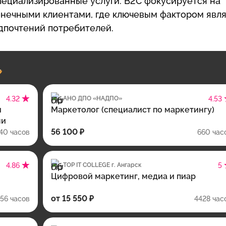
специализированные услуги. B2C фокусируется на
онечными клиентами, где ключевым фактором явл
дпочтений потребителей.
4.32
АНО ДПО «НАДПО»
4.53
и
Маркетолог (специалист по маркетингу)
ми
56 100 ₽
40 часов
660 час
4.86
TOP IT COLLEGE г. Ангарск
5
Цифровой маркетинг, медиа и пиар
от 15 550 ₽
156 часов
4428 час