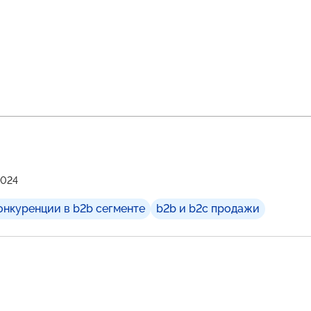
2024
онкуренции в b2b сегменте
b2b и b2c продажи