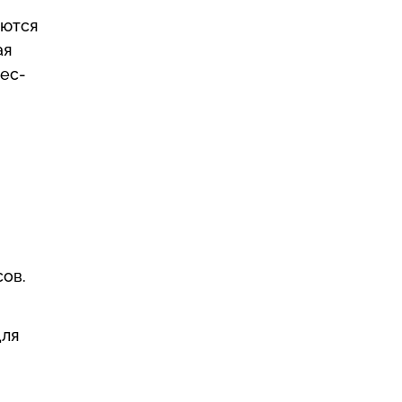
яются
ая
ес-
ов.
для