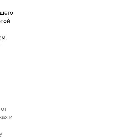
ашего
этой
ем,
-
 от
ках и
у