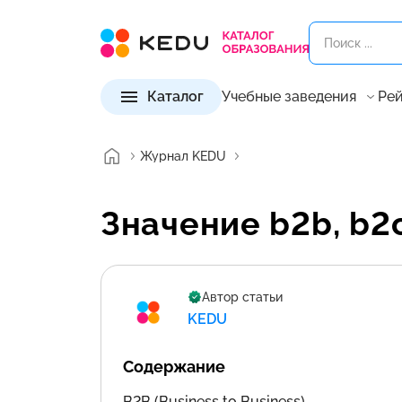
Каталог
Учебные заведения
Рей
Журнал KEDU
Значение b2b, b2
Автор статьи
KEDU
Содержание
B2B (Business to Business)