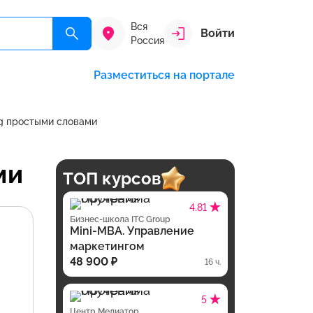
Вся
Войти
Россия
Разместиться на портале
2g простыми словами
ми
ТОП курсов
4.81
Бизнес-школа ITC Group
Mini-MBA. Управление
маркетингом
48 900 ₽
16 ч.
5
Центр Медиатор