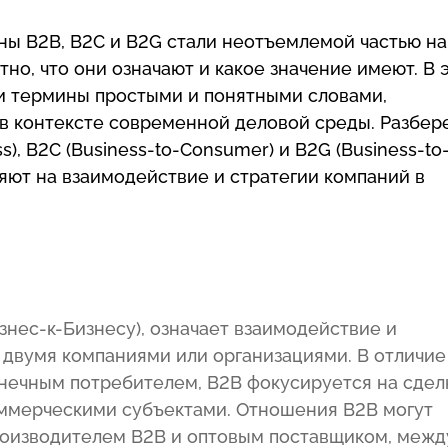
ны B2B, B2C и B2G стали неотъемлемой частью н
тно, что они означают и какое значение имеют. В 
ти термины простыми и понятными словами,
 в контексте современной деловой среды. Разбер
s), B2C (Business-to-Consumer) и B2G (Business-to
ияют на взаимодействие и стратегии компаний в
изнес-к-Бизнесу), означает взаимодействие и
двумя компаниями или организациями. В отличие
нечным потребителем, B2B фокусируется на сдел
ммерческими субъектами. Отношения B2B могут
роизводителем B2B и оптовым поставщиком, межд