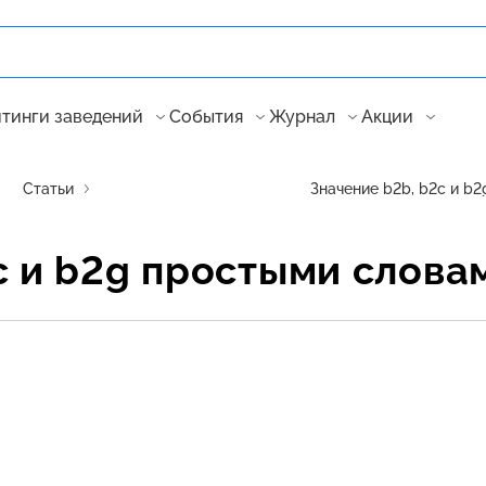
тинги заведений
События
Журнал
Акции
Статьи
Значение b2b, b2c и b
c и b2g простыми слова