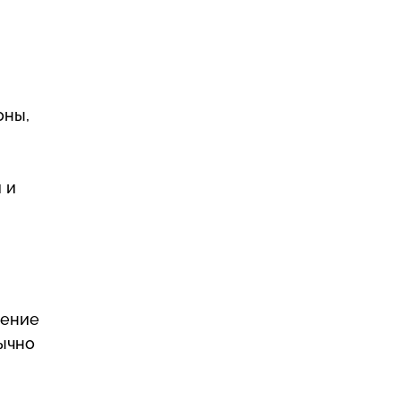
оны,
 и
ление
ычно