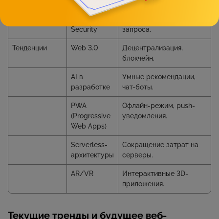
Policy (CSP)
Zero Trust
Проверка каждого
Security
запроса.
Тенденции
Web 3.0
Децентрализация,
блокчейн.
AI в
Умные рекомендации,
разработке
чат-боты.
PWA
Офлайн-режим, push-
(Progressive
уведомления.
Web Apps)
Serverless-
Сокращение затрат на
архитектуры
серверы.
AR/VR
Интерактивные 3D-
приложения.
Текущие тренды и будущее веб-