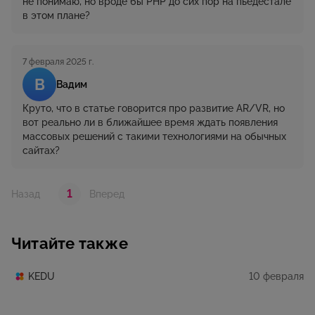
не понимаю, но вроде бы PHP до сих пор на пьедестале
в этом плане?
7 февраля 2025 г.
В
Вадим
Круто, что в статье говорится про развитие AR/VR, но
вот реально ли в ближайшее время ждать появления
массовых решений с такими технологиями на обычных
сайтах?
1
Назад
Вперед
Читайте также
10 февраля
KEDU