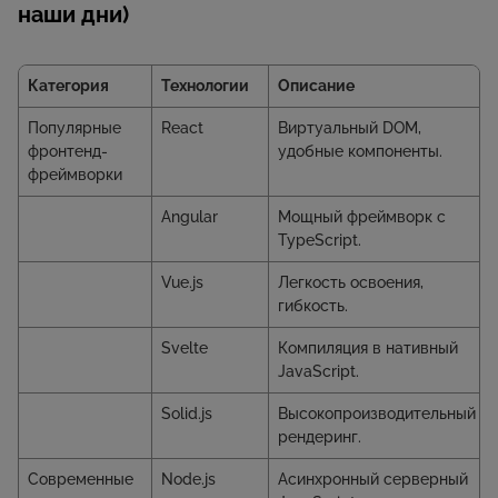
наши дни)
Категория
Технологии
Описание
Популярные
React
Виртуальный DOM,
фронтенд-
удобные компоненты.
фреймворки
Angular
Мощный фреймворк с
TypeScript.
Vue.js
Легкость освоения,
гибкость.
Svelte
Компиляция в нативный
JavaScript.
Solid.js
Высокопроизводительный
рендеринг.
Современные
Node.js
Асинхронный серверный