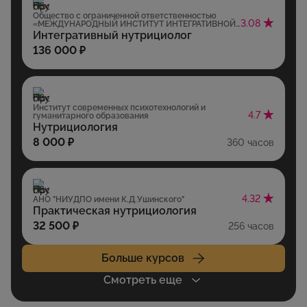
Общество с ограниченной ответственностью
3.08
«МЕЖДУНАРОДНЫЙ ИНСТИТУТ ИНТЕГРАТИВНОЙ
НУТРИЦИОЛОГИИ» (ООО «МИИН»)
Интегративный нутрициолог
136 000 ₽
Институт современных психотехнологий и
4.7
гуманитарного образования
Нутрициология
8 000 ₽
360 часов
4.32
АНО "НИУДПО имени К.Д.Ушинского"
Практическая нутрициология
32 500 ₽
256 часов
Больше курсов
Смотреть еще