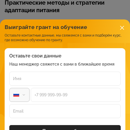
Практические методы и стратегии
адаптации питания
Выиграйте грант на обучение
Метод
Цель
Преимущества
Оставьте контактные данные, мы свяжемся с вами и подберём курс,
Биохимический
Оценка уровня
Объективность,
где возможно обучение по гранту.
анализ
витаминов,
точность,
минералов,
выявление
Оставьте свои данные
нутриентов
дефицитов
Наш менеджер свяжется с вами в ближайшее время
Отслеживание
Выявление пищевой
Позволяет
пищевой
непереносимости,
исключить
реакции
аллергий
вредные
продукты,
улучшить
самочувствие
Анкетирование
Сбор данных о
Легко
и опросы
пищевых привычках,
реализуемый,