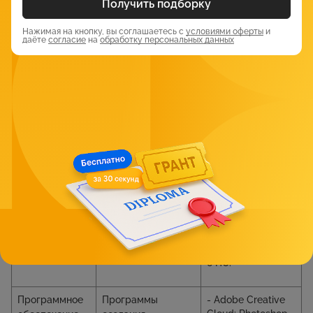
Получить подборку
параметры.
- Размер: 27-32
дюйма.
Нажимая на кнопку, вы соглашаетесь с
условиями оферты
и
даёте
согласие
на
обработку персональных данных
- Калибровка:
регулярная.
Графический
Работа с
- Размер: 8-16
дюймов
планшет
иллюстрациями,
ретушью, 3D-
-
графикой.
Чувствительность:
Обеспечивает
8192 уровня.
чувствительность,
контроль над
- Тип: экранные,
изображением.
безэкранные
модели.
- Совместимость
с ПО.
Программное
Программы
- Adobe Creative