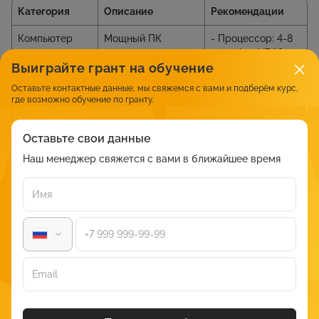
Категория
Описание
Рекомендации
Компьютер
Мощный ПК
- Процессор: 4-8
ядер (Intel i7/i9,
необходим при
Выиграйте грант на обучение
AMD Ryzen 7/9).
работе с
тяжелыми
Оставьте контактные данные, мы свяжемся с вами и подберём курс,
- ОЗУ: минимум 16
графическими
где возможно обучение по гранту.
ГБ, лучше 32-64
задачами
ГБ.
(изображения, 3D,
Оставьте свои данные
видео).
- GPU: Nvidia RTX
Наш менеджер свяжется с вами в ближайшее время
или AMD Radeon.
- SSD: от 500 ГБ.
Монитор
Точность, удобство
- Разрешение:
минимум Full HD,
разработки
лучше 4K.
графики. Высокое
разрешение,
- Тип панели: IPS
точная
для точных
цветопередача —
цветов.
ключевые