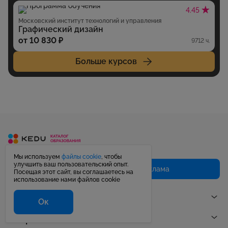
4.45
Московский институт технологий и управления
Графический дизайн
от 10 830 ₽
9712 ч.
Больше курсов
Мы используем
файлы cookie
, чтобы
улучшить ваш пользовательский опыт.
Сотрудничество и реклама
Посещая этот сайт, вы соглашаетесь на
использование нами файлов cookie
Учебные заведения
Ок
Направления