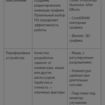
Cloud: Photoshop,
обеспечение
создания,
Illustrator, After
редактирования,
Effects.
анимации графики.
Правильный выбор
- CorelDRAW:
ПО определяет
векторная
эффективность
графика.
работы.
- Blender: 3D-
графика.
Переферийные
Качество
- Мышь: с
регулируемым
устройства
разработки
разрешением.
зависит от
клавиатуры, мыши
- Клавиатура:
или других
удобная при
аксессуаров.
длительных
Удобство и
сессиях.
точность —
ключевые факторы.
- Подставка под
монитор:
улучшение