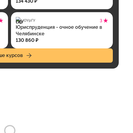
134 430 ₽
ЮУрГУ
3
Юриспруденция - очное обучение в
Челябинске
130 860 ₽
ше курсов