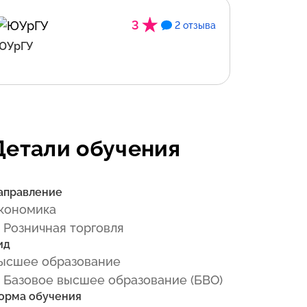
3
2 отзыва
ЮУрГУ
Детали обучения
аправление
кономика
 Розничная торговля
ид
ысшее образование
 Базовое высшее образование (БВО)
орма обучения