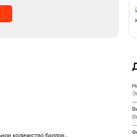
Н
Э
—
В
В
—
Ф
ное количество баллов: