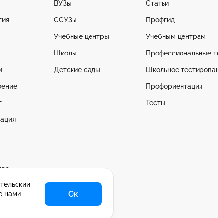
ВУЗы
Статьи
гия
ССУЗы
Профгид
Учебные центры
Учебным центрам
Школы
Профессиональные т
и
Детские сады
Школьное тестирова
оение
Профориентация
т
Тесты
ация
тво
ательский
се
Ок
е нами