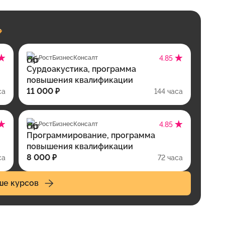
РостБизнесКонсалт
4.85
Сурдоакустика, программа
повышения квалификации
11 000 ₽
са
144 часа
РостБизнесКонсалт
4.85
Программирование, программа
повышения квалификации
8 000 ₽
са
72 часа
ше курсов