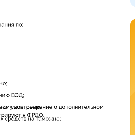
нания по:
;
не;
нию ВЭД;
чают удостоверение о дополнительном
ному контролю;
трируют в ФРДО.
х средств на таможне;
ранспортируемых товаров.