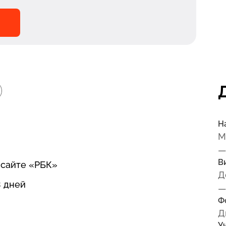
Н
М
—
В
сайте «РБК»
Д
3 дней
—
Ф
Д
У