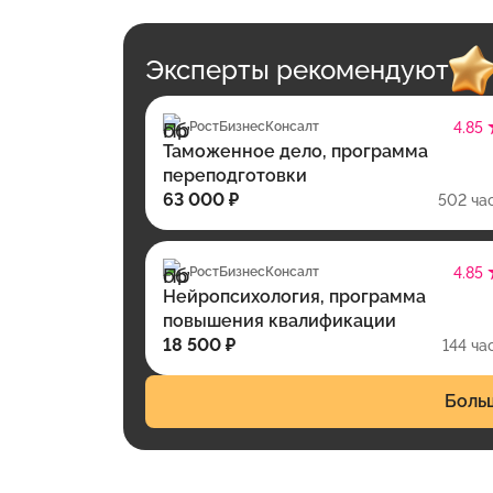
Эксперты рекомендуют
РостБизнесКонсалт
4.85
Таможенное дело, программа
переподготовки
63 000 ₽
502 ча
РостБизнесКонсалт
4.85
Нейропсихология, программа
повышения квалификации
18 500 ₽
144 ча
Боль