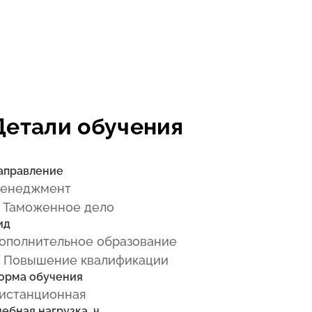
Детали обучения
аправление
енеджмент
 Таможенное дело
ид
ополнительное образование
 Повышение квалификации
орма обучения
истанционная
чебная нагрузка, ч