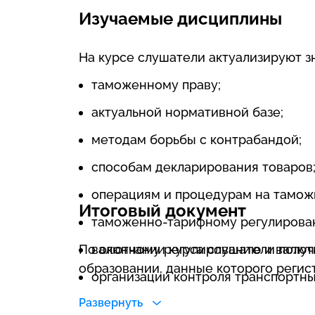
Изучаемые дисциплины
На курсе слушатели актуализируют з
таможенному праву;
актуальной нормативной базе;
методам борьбы с контрабандой;
способам декларирования товаров
операциям и процедурам на тамож
Итоговый документ
таможенно-тарифному регулирова
По окончании курса слушатели полу
валютному регулированию и валют
образовании, данные которого регис
организации контроля транспортны
Развернуть
методам конфискации незаконно т