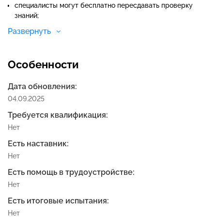
специалисты могут бесплатно пересдавать проверку
знаний;
не нужно брать отпуск для прохождения подготовки;
Развернуть
строгого расписания нет — доступ к сайту
круглосуточный;
Особенности
Дата обновления:
04.09.2025
Требуется квалификация:
Нет
Есть наставник:
Нет
Есть помощь в трудоустройстве:
Нет
Есть итоговые испытания:
Нет