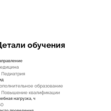
Детали обучения
аправление
едицина
 Педиатрия
ид
ополнительное образование
 Повышение квалификации
чебная нагрузка, ч
50
есто проведения