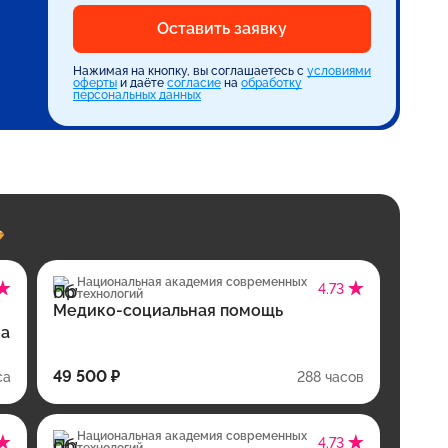
Оставить заявку
Нажимая на кнопку, вы соглашаетесь с
условиями
оферты
и даёте
согласие
на
обработку
персональных данных
Национальная академия современных
4.73
технологий
Медико-социальная помощь
ма
49 500 ₽
са
288 часов
Национальная академия современных
4.73