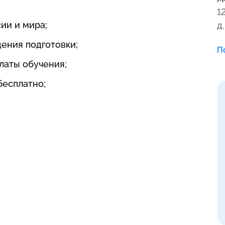
1
ии и мира;
д.
дения подготовки;
П
латы обучения;
бесплатно;