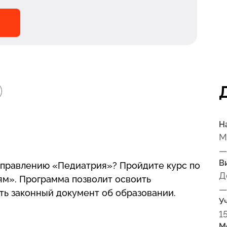
Н
М
—
В
аправлению «Педиатрия»? Пройдите курс по
Д
м». Программа позволит освоить
—
ить законный документ об образовании.
У
1
М