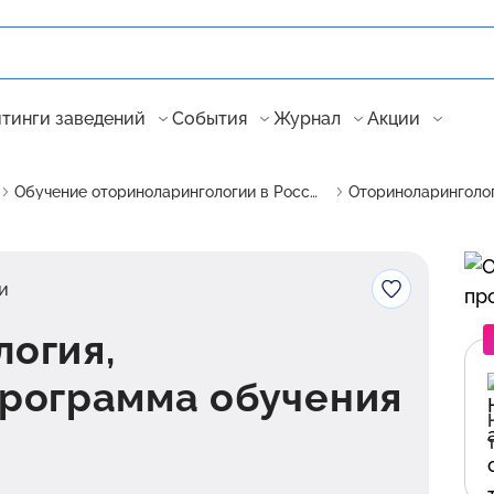
тинги заведений
События
Журнал
Акции
Обучение оториноларингологии в России
и
огия,
программа обучения