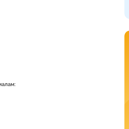
иалам: