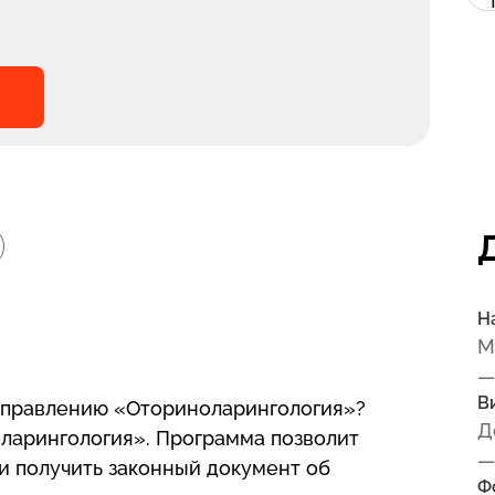
Н
М
—
В
аправлению «Оториноларингология»?
Д
ларингология». Программа позволит
—
 и получить законный документ об
Ф