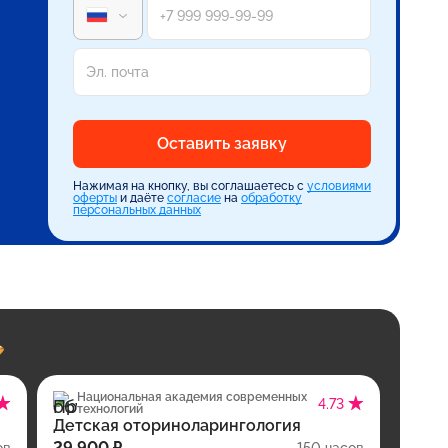
Оставить заявку
Нажимая на кнопку, вы соглашаетесь с
условиями
оферты
и даёте
согласие
на
обработку
персональных данных
Национальная академия современных
4.73
технологий
Детская оториноларингология
29 900 ₽
ов
150 часов