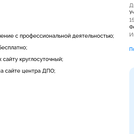
Д
У
1
Ф
И
чение с профессиональной деятельностью;
бесплатно;
П
к сайту круглосуточный;
на сайте центра ДПО;