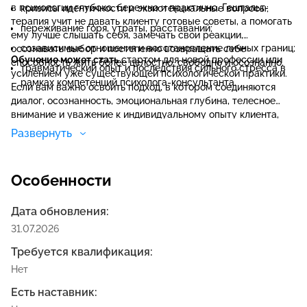
в психологии глубоко, бережно и практично. Гештальт-
кризисы идентичности и экзистенциальные вопросы;
терапия учит не давать клиенту готовые советы, а помогать
переживание горя, утраты, расставаний;
ему лучше слышать себя, замечать свои реакции,
созависимые отношения и восстановление личных границ;
осознавать выбор и постепенно возвращать себе
Обучение может стать
стартом для новой профессии или
способность жить более целостно, свободно и осознанно.
травматический опыт и последствия сильного стресса в
усилением уже существующей психологической практики.
рамках компетенций психолога-консультанта.
Если вам важно освоить подход, в котором соединяются
диалог, осознанность, эмоциональная глубина, телесное
внимание и уважение к индивидуальному опыту клиента,
программа по гештальт-терапии станет сильной
Развернуть
профессиональной базой.
Особенности
Дата обновления:
31.07.2026
Требуется квалификация:
Нет
Есть наставник: