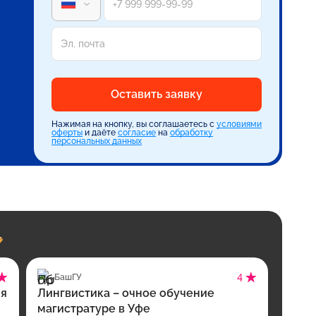
Оставить заявку
Нажимая на кнопку, вы соглашаетесь с
условиями
оферты
и даёте
согласие
на
обработку
персональных данных
БашГУ
4
ия
Лингвистика – очное обучение
магистратуре в Уфе