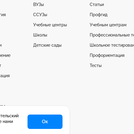
ВУЗы
Статьи
гия
ССУЗы
Профгид
Учебные центры
Учебным центрам
Школы
Профессиональные т
и
Детские сады
Школьное тестирова
оение
Профориентация
т
Тесты
ация
тво
ательский
се
Ок
е нами