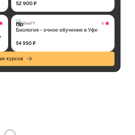
52 900 ₽
БашГУ
4
Биология - очное обучение в Уфе
е
54 950 ₽
ше курсов