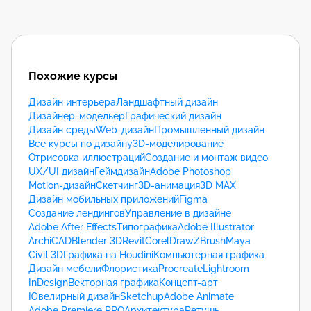
Похожие курсы
Дизайн интерьера
Ландшафтный дизайн
Дизайнер-модельер
Графический дизайн
Дизайн среды
Web-дизайн
Промышленный дизайн
Все курсы по дизайну
3D-моделирование
Отрисовка иллюстраций
Создание и монтаж видео
UX/UI дизайн
Геймдизайн
Adobe Photoshop
Motion-дизайн
Скетчинг
3D-анимация
3D MAX
Дизайн мобильных приложений
Figma
Создание лендингов
Управление в дизайне
Adobe After Effects
Типографика
Adobe Illustrator
ArchiCAD
Blender 3D
Revit
CorelDraw
ZBrush
Maya
Civil 3D
Графика на Houdini
Компьютерная графика
Дизайн мебели
Флористика
Procreate
Lightroom
InDesign
Векторная графика
Концепт-арт
Ювелирный дизайн
Sketchup
Adobe Animate
Adobe Premiere PRO
Архитектура
Ретушь