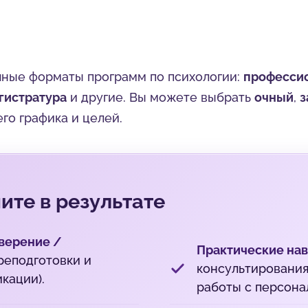
ные форматы программ по психологии:
профессио
гистратура
и другие. Вы можете выбрать
очный
,
з
го графика и целей.
ите в результате
верение /
Практические на
реподготовки и
консультирования
кации).
работы с персона