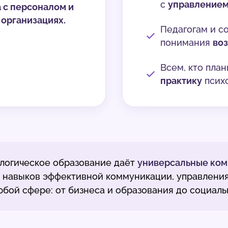
с
управлением
 с персоналом и
организациях.
Педагогам и с
понимания
во
Всем, кто пла
практику
психо
логическое образование даёт
универсальные ко
о навыков эффективной коммуникации, управлени
юбой сфере: от бизнеса и образования до социал