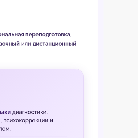
нальная переподготовка
,
аочный
или
дистанционный
выки
диагностики,
, психокоррекции и
лом.