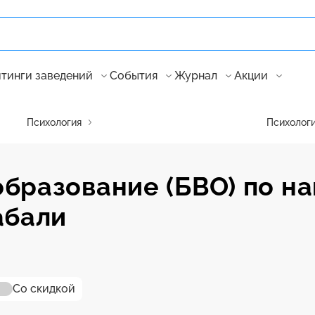
тинги заведений
События
Журнал
Акции
Психология
Психолог
образование (БВО) по н
абали
Со скидкой