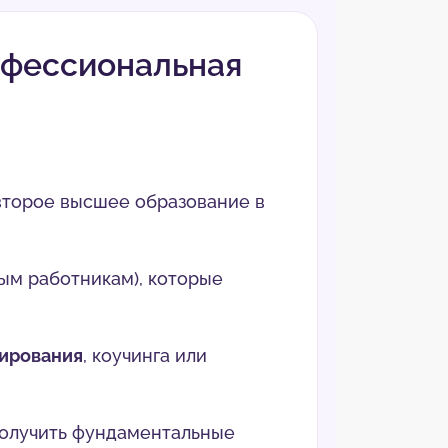
офессиональная
второе высшее образование в
ым работникам), которые
тирования
, коучинга или
получить фундаментальные