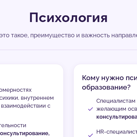
Психология
 это такое, преимущество и важность направл
Кому нужно пс
образование?
номерностях
сихики, внутреннем
Специалистам
и взаимодействии с
желающим ос
консультиров
тельности
HR-специалист
консультирование,