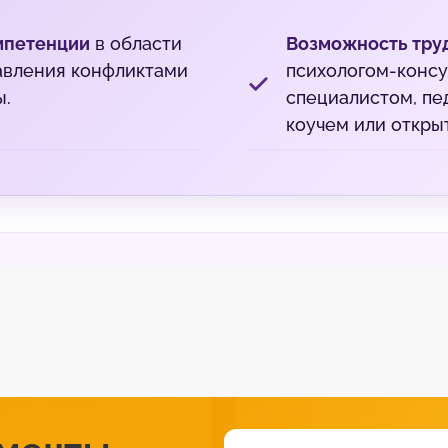
мпетенции
в области
Возможность тру
авления конфликтами
психологом-консу
ы.
специалистом, пе
коучем или откры