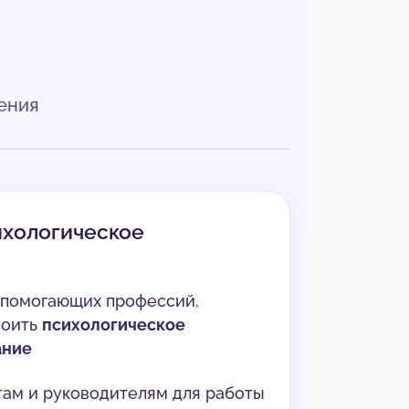
ения
ихологическое
 помогающих профессий,
воить
психологическое
ание
ам и руководителям для работы