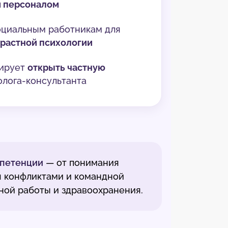
 персоналом
оциальным работникам для
зрастной психологии
нирует
открыть частную
лога-консультанта
мпетенции
— от понимания
я конфликтами и командной
ьной работы и здравоохранения.