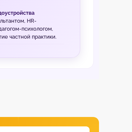
доустройства
льтантом, HR-
дагогом-психологом,
тие частной практики.