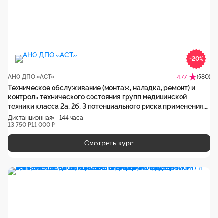
-20%
АНО ДПО «АСТ»
(580)
4.77
Техническое обслуживание (монтаж, наладка, ремонт) и
контроль технического состояния групп медицинской
техники класса 2а, 2б, 3 потенциального риска применения,
программа повышения квалификации
Дистанционная
144 часа
13 750 ₽
11 000 ₽
Смотреть курс