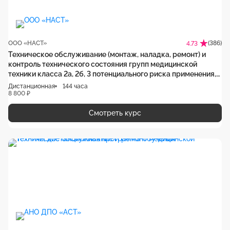
ООО «НАСТ»
(386)
4.73
Техническое обслуживание (монтаж, наладка, ремонт) и
контроль технического состояния групп медицинской
техники класса 2а, 2б, 3 потенциального риска применения,
дистанционная программа обучения
Дистанционная
144 часа
8 800 ₽
Смотреть курс