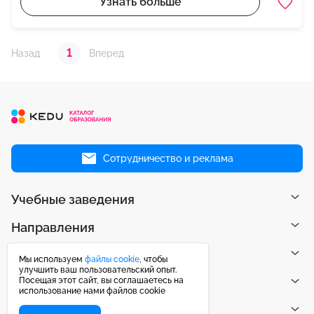
Узнать больше
1
Назад
Вперед
Сотрудничество и реклама
Учебные заведения
Направления
Рейтинги
Мы используем
файлы cookie
, чтобы
улучшить ваш пользовательский опыт.
Посещая этот сайт, вы соглашаетесь на
Публикации
использование нами файлов cookie
Центр поддержки