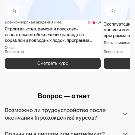
Военно-морская академия имени Адмирала Флота Советского Союза Н.Г. Кузнецова
(0)
0
Эксплуатация 
Строительство, ремонт и поисково-
машин и компл
спасательное обеспечение надводных
программа обу
кораблей и подводных лодок, программа
Дистанционная
специалитета
Очная
Бесплатно
Бесплатно
Смотреть курс
Вопрос — ответ
Возможно ли трудоустройство после
окончания (прохождения) курсов?
Получу ли я диплом или сертификат?